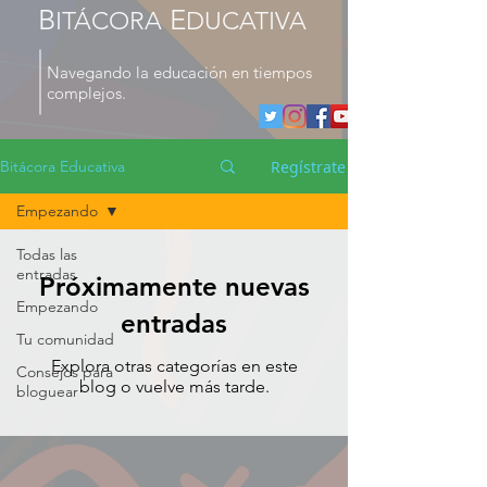
B
E
ITÁCORA
DUCATIVA
Navegando la educación en tiempos
complejos.
Regístrate
Bitácora Educativa
Empezando
Todas las
entradas
Próximamente nuevas
Empezando
entradas
Tu comunidad
Explora otras categorías en este
Consejos para
blog o vuelve más tarde.
bloguear