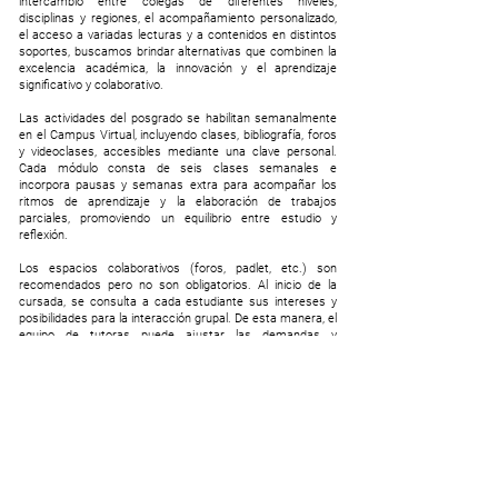
intercambio entre colegas de diferentes niveles,
disciplinas y regiones, el acompañamiento personalizado,
el acceso a variadas lecturas y a contenidos en distintos
soportes, buscamos brindar alternativas que combinen la
excelencia académica, la innovación y el aprendizaje
significativo y colaborativo.
Las actividades del posgrado se habilitan semanalmente
en el Campus Virtual, incluyendo clases, bibliografía, foros
y videoclases, accesibles mediante una clave personal.
Cada módulo consta de seis clases semanales e
incorpora pausas y semanas extra para acompañar los
ritmos de aprendizaje y la elaboración de trabajos
parciales, promoviendo un equilibrio entre estudio y
reflexión.
Los espacios colaborativos (foros, padlet, etc.) son
recomendados pero no son obligatorios. Al inicio de la
cursada, se consulta a cada estudiante sus intereses y
posibilidades para la interacción grupal. De esta manera, el
equipo de tutoras puede ajustar las demandas y
comunicaciones con cada perfil de estudiante.
Conocé en detalle cómo funciona nuestra modalidad a
distancia accediendo al material explicativo completo
>>>
clic aquí.
También te invitamos a un recorrido por el
campus virtual de FLACSO, pionero en enseñanza a
distancia en América Latina.