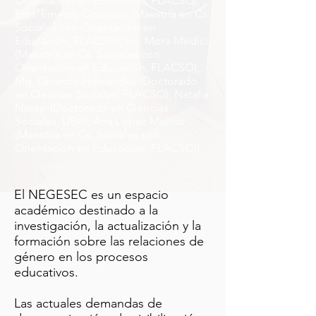
Orientación en Educación, FLACSO);
Prof. Ernesto Cipolloni (Maestría en Cs.
Sociales con Orientación en
Educación, FLACSO); Lic. Mora Medici
(Maestría en Cs. Sociales con
Orientación en Educación, FLACSO);
Mg. Gerardo Hernández (Doctorado
en Ciencias Sociales, FLACSO); Natalia
Nasep (Doctorado en Ciencias
Sociales, UBA); Ana López Molina
(Maestría en Cs. Sociales con
Orientación en Educación, FLACSO))
El NEGESEC es un espacio
académico destinado a la
investigación, la actualización y la
formación sobre las relaciones de
género en los procesos
educativos.
Las actuales demandas de