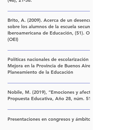
(46), 21-38.
LINK
Brito, A. (2009). Acerca de un desencuentro: La mirada 
sobre los alumnos de la escuela secundaria en Argentina
Iberoamericana de Educación, (51). Organización de Es
(OEI)
LINK
Políticas nacionales de escolarización secundaria. La im
Mejora en la Provincia de Buenos Aires. (2010 – 2015).
Planeamiento de la Educación
Dirección: Daniel Pinkasz Propósito Estudio de la implemen
nacionales de Educación Secundaria en la provincia de Bue
Nobile, M. (2019), “Emociones y afectos en el mundo ed
comprensión del comportamiento de los actores institucio
Propuesta Educativa, Año 28, núm. 51, junio 2019, pp. 6
nivel del distrito y en el nivel de establecimiento. Enfoca a
LINK
aparato institucional y adopta el enfoque clásico acerca del
Presentaciones en congresos y ámbitos especializados d
del cuál la implementación o implantación es una fase qu
relativa autonomía de las otras fases. Metodología El traba