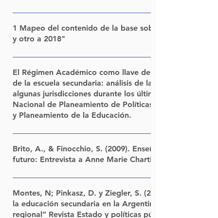
LINK
1 Mapeo del contenido de la base sobre temáticas y pr
y otro a 2018"
LEER
El Régimen Académico como llave del cambio a la organi
de la escuela secundaria: análisis de las normativas y d
algunas jurisdicciones durante los últimos años. Conveni
Nacional de Planeamiento de Políticas Educativas (ME
y Planeamiento de la Educación.
Participantes: Daniel Pinkasz y Nancy Montes Equipo de Inv
Daniel Pinkasz y Nancy Montes Investigadoras: Mariela Arroy
Brito, A., & Finocchio, S. (2009). Enseñar a leer y escribi
Rotstein Asistentes de investigación: Tatiana Corvalán, Dani
futuro: Entrevista a Anne Marie Chartier. Propuesta Educ
provincias: Cynthia Juárez, Malena Saguier, Cecilia Melen
LINK
Financiamiento: Convenio FLACSO y la Dirección Nacional
Montes, N; Pinkasz, D. y Ziegler, S. (2019) “Los cambios 
Políticas Educativas/ Ministerio de Educación Ciencia y Tec
la educación secundaria en la Argentina de los últimos años en el contexto
estudio sistematiza las principales tendencias de los cambi
regional” Revista Estado y políticas públicas, Flacso Ar
años a nivel normativo sobre Régimen Académico e incorp