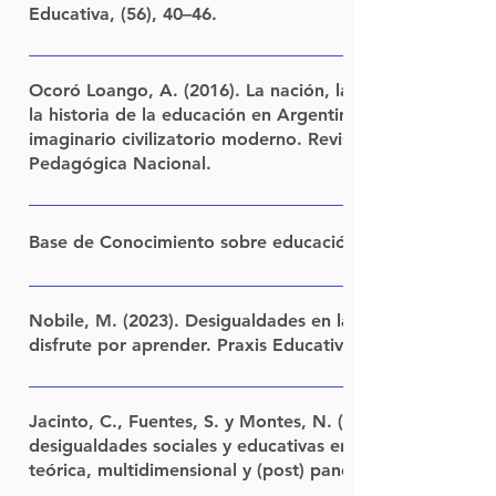
Educativa, (56), 40–46.
LINK
Ocoró Loango, A. (2016). La nación, la escuela y “los ot
la historia de la educación en Argentina y Colombia, en
imaginario civilizatorio moderno. Revista Nodos y Nudos
Pedagógica Nacional.
LINK
Base de Conocimiento sobre educación secundaria
IR AL SITIO WEB
Nobile, M. (2023). Desigualdades en la secundaria arge
disfrute por aprender. Praxis Educativa, 27(3), 1–18.
LINK
Jacinto, C., Fuentes, S. y Montes, N. (2022). Interrelaci
desigualdades sociales y educativas en el nivel secundar
teórica, multidimensional y (post) pandémica.