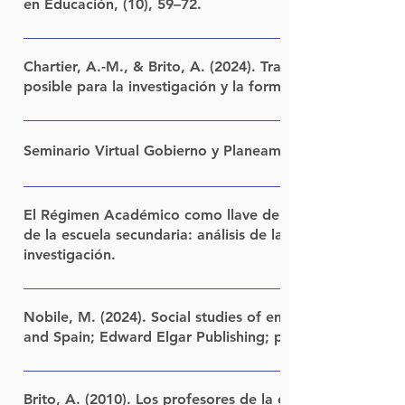
en Educación, (10), 59–72.
LINK
Chartier, A.-M., & Brito, A. (2024). Tras los gestos de l
posible para la investigación y la formación. Tornasol -
LINK
Seminario Virtual Gobierno y Planeamiento de la Educa
Modalidad a distancia. Director Académico: Daniel Pinkas
Nancy Montes Más información
El Régimen Académico como llave del cambio a la organi
de la escuela secundaria: análisis de las normativas y ap
investigación.
LEER
Nobile, M. (2024). Social studies of emotions and educa
and Spain; Edward Elgar Publishing; pp. 234-250.
LINK
Brito, A. (2010). Los profesores de la escuela secundari