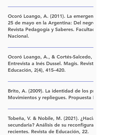
Estado del arte de la investigación en políticas educativas
en la Argentina (2003-2017). LEER La investigación de la e
Ocoró Loango, A. (2011). La emergencia del negro en lo
Literatura y Matemática en la escuela secundaria en Argent
25 de mayo en la Argentina: Del negro heroico al decor
Revista Pedagogía y Saberes. Facultad de Educación, U
Pinkasz, Daniel (compiladores). Estados del arte sobre educ
Nacional.
producción académica de los últimos 15 años en torno a tóp
UNGS - FLACSO. LEER
LINK
Ocoró Loango, A., & Cortés-Salcedo, R. A. (2010). Perfi
Entrevista a Inés Dussel. Magis. Revista Internacional de
Educación, 2(4), 415–420.
LINK
Brito, A. (2009). La identidad de los profesores de la es
Movimientos y repliegues. Propuesta Educativa, (31), 55
LINK
Tobeña, V. & Nobile, M. (2021). ¿Hacia dónde va el tra
secundaria? Análisis de su reconfiguración en dos polític
recientes. Revista de Educación, 22.