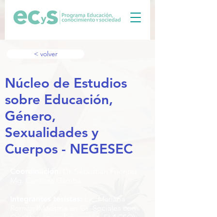
< volver
Núcleo de Estudios
sobre Educación,
Género,
Sexualidades y
Cuerpos - NEGESEC
Coordinación:
Dr. Sebastián Fuentes
;
Mg. Carolina Gamba
.
Integrantes tesistas:
Lic. Mariana
Román (Maestría en Cs. Sociales con