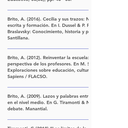
un mayor conocimiento de las dinámicas de funcionamient
institucionales y actores provinciales y locales en los pro
LINK
políticas nacionales en el contexto federal y construir un
Brito, A. (2016). Cecilia y sus trazos: Notas sobre la rela
interprovincial.
escrita y formación. En I. Dussel & P. Pineau (Comps.), 
Braslavsky: Conocimiento, historia y política en la educ
Santillana.
LINK
Brito, A. (2012). Reinventar la escuela: Límites y posibil
perspectiva de los profesores. En M. Southwell (Comp.)
Exploraciones sobre educación, cultura e instituciones 
Sapiens / FLACSO.
LINK
Brito, A. (2009). Lazos y palabras entre los jóvenes y la e
en el nivel medio. En G. Tiramonti & N. Montes (Comps.
debate. Manantial.
LINK