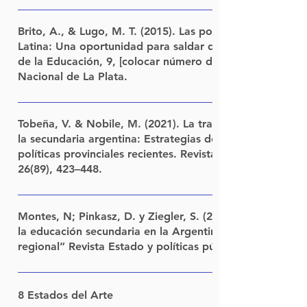
En revista Propuesta Educativa, Año 31, Nro 57, págs. 12 a
Argentina.
Brito, A., & Lugo, M. T. (2015). Las políticas TIC en la 
Latina: Una oportunidad para saldar deudas pendientes.
de la Educación, 9, [colocar número de páginas si lo ten
Nacional de La Plata.
LINK
Tobeña, V. & Nobile, M. (2021). La transformación del 
la secundaria argentina: Estrategias de formación doce
políticas provinciales recientes. Revista Mexicana de Inv
26(89), 423–448.
LINK
Montes, N; Pinkasz, D. y Ziegler, S. (2019) “Los cambios 
la educación secundaria en la Argentina de los últimos años en el contexto
regional” Revista Estado y políticas públicas, Flacso Ar
Revista Estado y Políticas Públicas, Nº 13, Año VII, octubre d
Ciudad Autónoma de Buenos Aires. Argentina. LEER
8 Estados del Arte