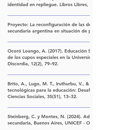
identidad en repliegue. Libros Libres, FLACSO.
LINK
Proyecto: La reconfiguración de las desigualdades vincu
secundaria argentina en situación de pandemia/postpa
Instituciones que integran: Programa Educación, Conocime
Educación de FLACSO Argentina; Facultad de Ciencias Hu
Ocoró Loango, A. (2017). Educación Superior y afrodesc
Nacional del Centro de la Provincia de Buenos Aires; Facult
de los cupos especiales en la Universidad del Valle. La
Discordia, 12(2), 79–92.
Humanidades de la Universidad Nacional de Córdoba; Facu
de la Universidad Nacional de Córdoba; Centro de Investig
LINK
Instituto de Desarrollo Económico Social (CIS-IDES); Insti
Brito, A., Lugo, M. T., Iruthurbu, V., & Loiácono, F. (202
de la Universidad Nacional de General Sarmiento; Facultad 
tecnológicas para la educación: Desafíos, oportunidades
Universidad Nacional del Comahue; y Facultad de Huma
Ciencias Sociales, 35(51), 13–32.
la Universidad Nacional de Catamarca. Financiamiento: Ag
Promoción de la Investigación, el Desarrollo Tecnológico y
LINK
de la convocatoria: PISAC-COVID-19. La sociedad argentin
Steinberg, C. y Montes, N. (2024). Adolescentes, jóvene
Resumen: El proyecto aborda el campo de la educación en
secundaria, Buenos Aires, UNICEF - OEI.
descripto en el apartado anterior y se inscribe en el marco d