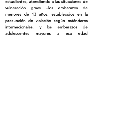
estudiantes, atendiendo a las situaciones de 
vulneración grave –los embarazos de 
menores de 13 años, establecidos en la 
presunción de violación según estándares 
internacionales, y los embarazos de 
adolescentes mayores a esa edad 
producidos en condiciones de vulneración o 
no, configurando embarazos no 
intencionales. En este sentido, el paso de un 
abordaje restrictivo en torno a la 
Interrupción Legal del Embarazo y de un 
Plan relevante pero sin aplicación universal, a 
un derecho universalista propio de la 
Interrupción Voluntaria del Embarazo instala 
un cambio radical, que favorecerá un 
imaginario mayor al de la interrupción: cómo 
las escuelas procesan, habilitan o impiden –o 
todo eso junto al mismo tiempo- la 
consideración de la voluntad de las mujeres 
y personas gestantes. Y aquí, aun 
atendiendo a situaciones de 