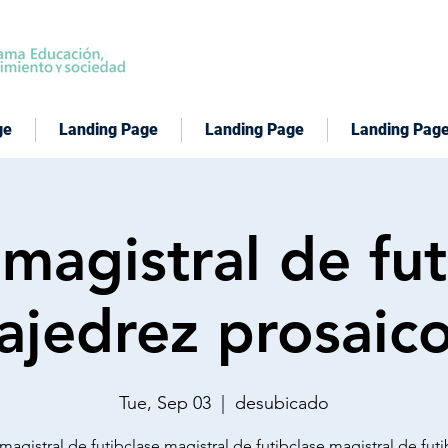
ge
Landing Page
Landing Page
Landing Pag
 magistral de fut
ajedrez prosaic
Tue, Sep 03
  |  
desubicado
magistral de futibclase magistral de futibclase magistral de fut