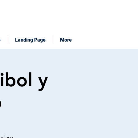
e
Landing Page
More
ibol y
o
ibclase