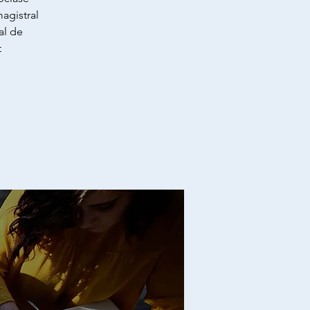
magistral
al de
t