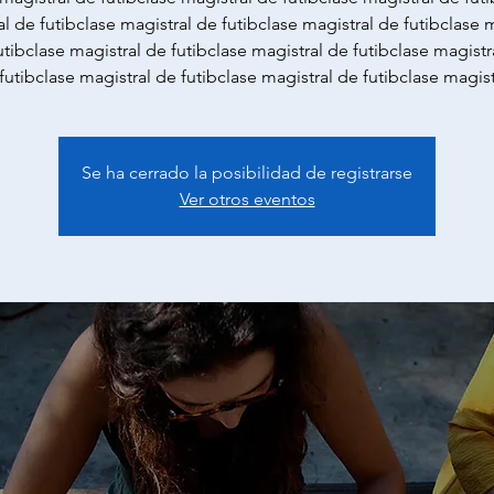
l de futibclase magistral de futibclase magistral de futibclase 
utibclase magistral de futibclase magistral de futibclase magistr
futibclase magistral de futibclase magistral de futibclase magis
Se ha cerrado la posibilidad de registrarse
Ver otros eventos