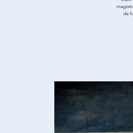
magistra
de f