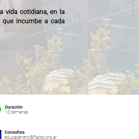
a vida cotidiana, en la
al que incumbe a cada
Duración
10 semanas
Consultas
educagenero@flacso.org.ar