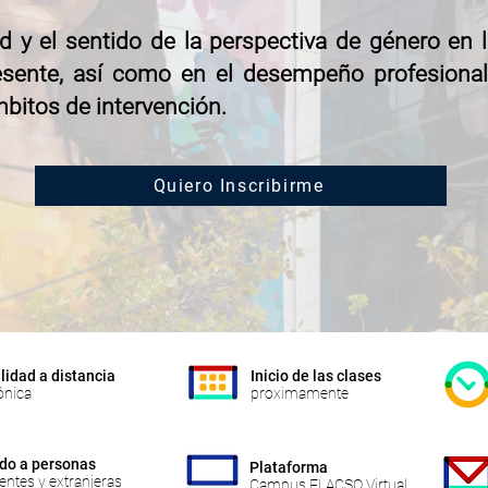
d y el sentido de la perspectiva de género en l
resente, así como en el desempeño profesion
bitos de intervención.
Quiero Inscribirme
idad a distancia
Inicio de las clases
ónica
proximamente
ido a personas
Plataforma
entes y extranjeras
Campus FLACSO Virtual