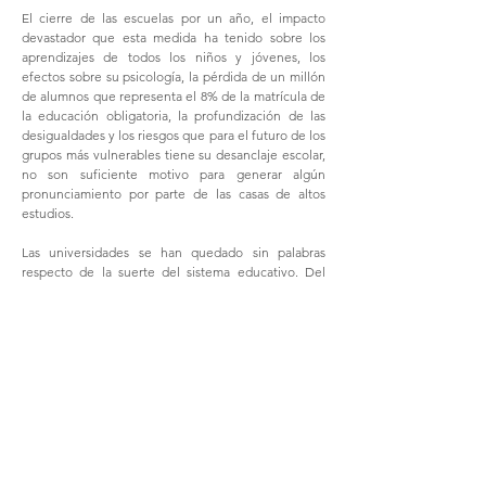
El cierre de las escuelas por un año, el impacto
devastador que esta medida ha tenido sobre los
aprendizajes de todos los niños y jóvenes, los
efectos sobre su psicología, la pérdida de un millón
de alumnos que representa el 8% de la matrícula de
la educación obligatoria, la profundización de las
desigualdades y los riesgos que para el futuro de los
grupos más vulnerables tiene su desanclaje escolar,
no son suficiente motivo para generar algún
pronunciamiento por parte de las casas de altos
estudios.
Las universidades se han quedado sin palabras
respecto de la suerte del sistema educativo. Del
mismo modo, han acatado en silencio el mandato
de suspensión de la presencialidad en sus
instituciones. ¿Acaso no son ellas las encargadas de
formar a las minorías ilustradas que tienen la
responsabilidad de señalar su parecer en una
cuestión tan básica para el futuro del país como son
las opciones que se asumen en relación a la
apertura o no de las clases presenciales?
Sabemos que han sido valiosos los aportes de estas